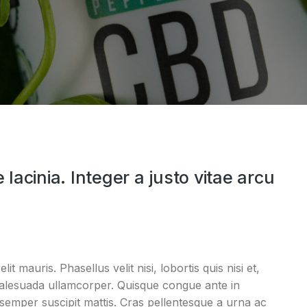
Duis volutpat cursus:
lorem ipsum
rhoncus, purus augue &
amet rhoncus
 lacinia. Integer a justo vitae arcu
de 2020
Industry
2 de febrero de 2018
t mauris. Phasellus velit nisi, lobortis quis nisi et,
 malesuada ullamcorper. Quisque congue ante in
emper suscipit mattis. Cras pellentesque a urna ac