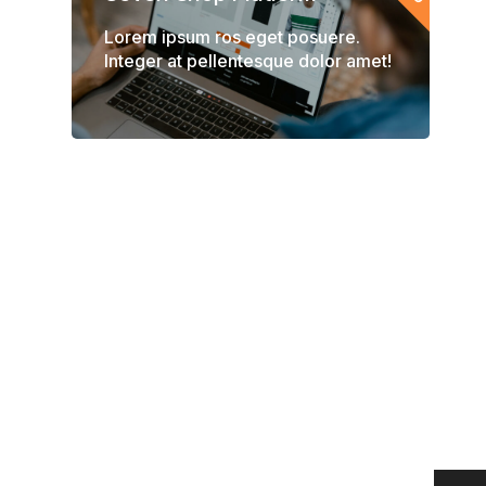
Lorem ipsum ros eget posuere.
Integer at pellentesque dolor amet!