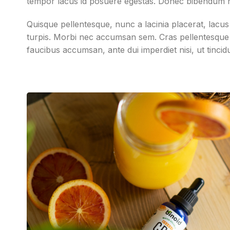
tempor lacus id posuere egestas. Donec bibendum n
Quisque pellentesque, nunc a lacinia placerat, lacus
turpis. Morbi nec accumsan sem. Cras pellentesque a
faucibus accumsan, ante dui imperdiet nisi, ut tincid