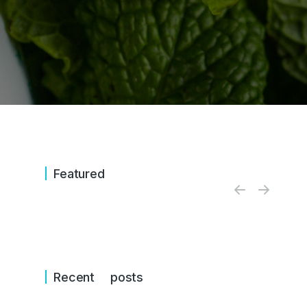
Don’t underestimate the
lorem ipsum dolor amet
Featured
Industry
20 de octubre de 2020
Recent posts