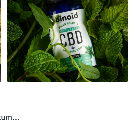
tum...