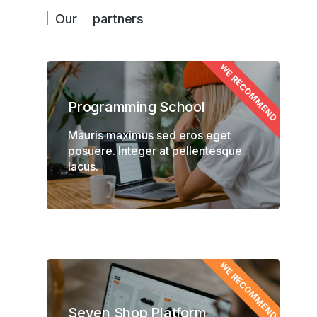
Our partners
WE RECOMMEND
Programming School
Mauris maximus sed eros eget
posuere. Integer at pellentesque
lacus.
WE RECOMMEND
Seven Shop Platform