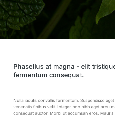
10 best ways to 
dolor glavrida
Phasellus at magna - elit tristique
Industry
6 de octubre 
fermentum consequat.
Nulla iaculis convallis fermentum. Suspendisse eget eli
venenatis finibus velit. Integer non nibh eget arcu
consequat auctor. Morbi ut accumsan eros. Mauris s