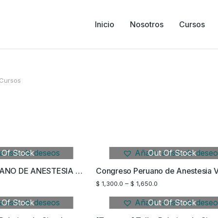
Inicio
Nosotros
Cursos
Cursos
a lista de deseos
 Of Stock
Añadir a lista de dese
Out Of Stock
CONGRESO PERUANO DE ANESTESIA TOTAL INTRAVENOSA EN MEDICINA VETERINARIA
$
1,300.0
–
$
1,650.0
a lista de deseos
 Of Stock
Añadir a lista de dese
Out Of Stock