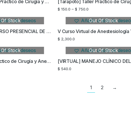
[Ayacucho] Taller Práctico de Cirugía y Anestesia en Pequeños Animales y no Convencionales
$
150.0
–
$
750.0
a lista de deseos
 Of Stock
Añadir a lista de dese
Out Of Stock
(PRESENCIAL) CURSO PRESENCIAL DE ANESTESIOLOGIA VETERINARIA
$
2,300.0
a lista de deseos
 Of Stock
Añadir a lista de dese
Out Of Stock
[Trujillo] Taller Práctico de Cirugía y Anestesia en Pequeños Animales y no Convencionales
$
540.0
1
2
→