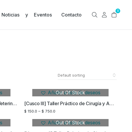
0
Noticias y Eventos
Contacto
os
Añadir a lista de deseos
Out Of Stock
Congreso Peruano de Anestesia Veterinaria
[Cusco III] Taller Práctico de Cirugía y Anestesia en Pequeños Animales y no Convencionales
$
150.0
–
$
750.0
os
Añadir a lista de deseos
Out Of Stock