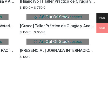
[Tarapoto] Taller Práctico de Cirugía y Anestesia en Pequeños Animales y no Convencionales
[Huancayo II] Taller Práctico de Cirugía y Anestesia en Pequeños Animales y no Convencionales
$
150.0
–
$
750.0
os
Añadir a lista de deseos
Out Of Stock
PEN
V Curso Virtual de Anestesiología Veterinaria
[Cusco] Taller Práctico de Cirugía y Anestesia en Pequeños Animales y no Convencionales
USD
$
150.0
–
$
650.0
os
Añadir a lista de deseos
Out Of Stock
[VIRTUAL] MANEJO CLÍNICO DEL PACIENTE ADOLORIDO | EDICIÓN 4
[PRESENCIAL] JORNADA INTERNACIONAL DE ANESTESIOLOGÍA VETERINARIA
$
100.0