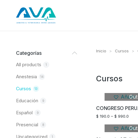
Inicio
Cursos
Estás aquí:
Categorías
All products
1
Anestesia
Cursos
14
Cursos
13
Añadir 
Out
Educación
9
Español
9
$
190.0
–
$
990.0
Presencial
8
Añadir 
Out
Uncategorized
1