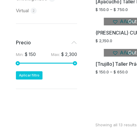
$
150.0
–
$
750.0
Virtual
2
Añadir 
Out
$
2,150.0
Precio
Añadir 
Out
$ 150
$ 2,300
Min:
Max:
$
150.0
–
$
650.0
Aplicar filtro
Showing all 13 results