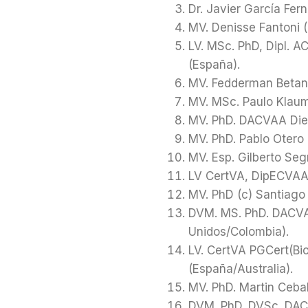
Dr. Javier García Fer
MV. Denisse Fantoni (B
LV. MSc. PhD, Dipl. 
(España).
MV. Fedderman Betan
MV. MSc. Paulo Klauma
MV. PhD. DACVAA Dieg
MV. PhD. Pablo Otero 
MV. Esp. Gilberto Seg
LV CertVA, DipECVAA
MV. PhD (c) Santiago 
DVM. MS. PhD. DACVA
Unidos/Colombia).
LV. CertVA PGCert(Bi
(España/Australia).
MV. PhD. Martin Cebal
DVM. PhD. DVSc. DACV