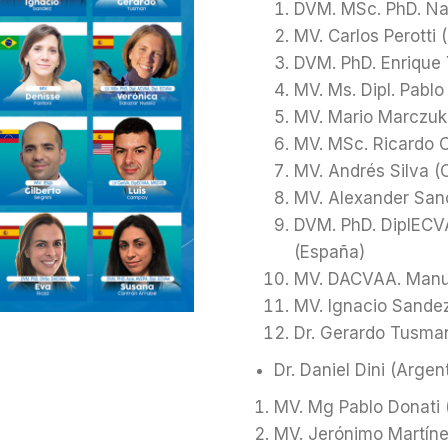
DVM. MSc. PhD. Na
MV. Carlos Perotti 
DVM. PhD. Enrique 
MV. Ms. Dipl. Pablo
MV. Mario Marczuk
MV. MSc. Ricardo C
MV. Andrés Silva (
MV. Alexander Sanc
DVM. PhD. DiplECV
(España)
MV. DACVAA. Manuel
MV. Ignacio Sandez
Dr. Gerardo Tusman
Dr. Daniel Dini (Argen
MV. Mg Pablo Donati 
MV. Jerónimo Martíne