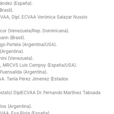
nández (España).
rasil).
ACVAA, Dipl. ECVAA Verónica Salazar Nussio
cor (Venezuela/Rep. Dominicana).
nn (Brasil).
o Portela (Argentina/USA).
(Argentina).
nini (Venezuela).
, MRCVS Luis Campoy (España/USA).
Fuensalida (Argentina).
A. Tania Pérez Jimenez (Estados
ostats) DiplECVAA Dr. Fernando Martínez Taboada
los (Argentina).
AA. Eva Rioja (España).