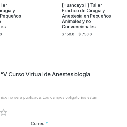
ller
[Huancayo II] Taller
irugía y
Práctico de Cirugía y
 Pequeños
Anestesia en Pequeños
o
Animales y no
les
Convencionales
0
$
150.0
–
$
750.0
w “V Curso Virtual de Anestesiología
nico no será publicada.
Los campos obligatorios están
Correo
*