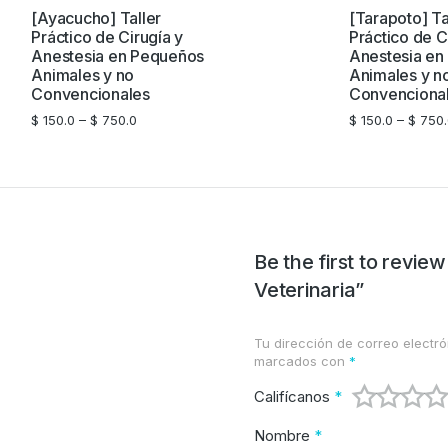
[Ayacucho] Taller
[Tarapoto] Ta
Práctico de Cirugía y
Práctico de C
Anestesia en Pequeños
Anestesia en
Animales y no
Animales y n
Convencionales
Convenciona
$
150.0
–
$
750.0
$
150.0
–
$
750.
Be the first to revie
Veterinaria”
Tu dirección de correo electró
marcados con
*
Califícanos
*
Nombre
*