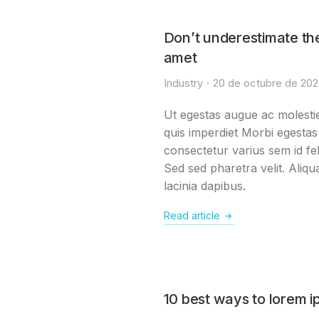
Don’t underestimate th
amet
Industry
20 de octubre de 20
Ut egestas augue ac molestie
quis imperdiet Morbi egestas
consectetur varius sem id fel
Sed sed pharetra velit. Aliqu
lacinia dapibus.
Read article
10 best ways to lorem i