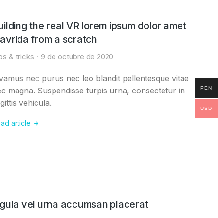
uilding the real VR lorem ipsum dolor amet
lavrida from a scratch
ps & tricks
9 de octubre de 2020
vamus nec purus nec leo blandit pellentesque vitae
PEN
c magna. Suspendisse turpis urna, consectetur in
gittis vehicula.
USD
ad article
igula vel urna accumsan placerat