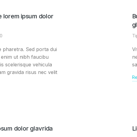
e lorem ipsum dolor
B
g
20
Ti
 pharetra. Sed porta dui
Vi
 enim ut nibh faucibu
ne
is scelerisque vehicula
sa
am gravida risus nec velit
Re
psum dolor glavrida
L