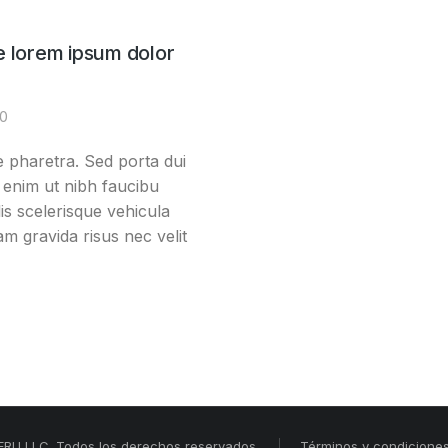
e lorem ipsum dolor
20
 pharetra. Sed porta dui
 enim ut nibh faucibu
is scelerisque vehicula
am gravida risus nec velit
RU LLC. Todos los derechos reservados.
Términos y condicione