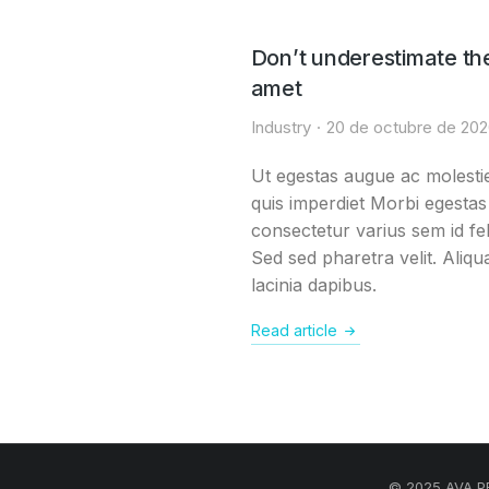
Don’t underestimate th
amet
Industry
20 de octubre de 20
Ut egestas augue ac molestie
quis imperdiet Morbi egestas
consectetur varius sem id fel
Sed sed pharetra velit. Aliqu
lacinia dapibus.
Read article
© 2025 AVA PE