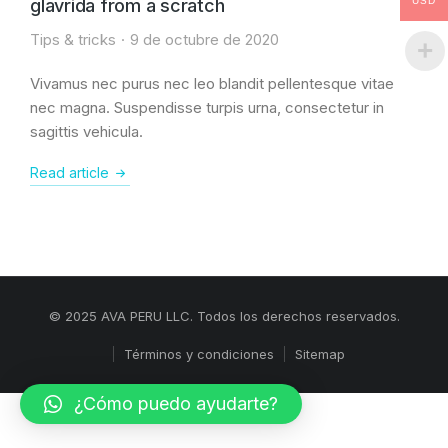
glavrida from a scratch
USD
Tips & tricks
9 de octubre de 2020
Vivamus nec purus nec leo blandit pellentesque vitae
nec magna. Suspendisse turpis urna, consectetur in
sagittis vehicula.
Read article
© 2025 AVA PERU LLC. Todos los derechos reservados.
Términos y condiciones
Sitemap
¿Cómo puedo ayudarte?