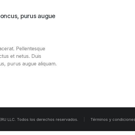
rhoncus, purus augue
acerat. Pellentesque
ctus et netus. Duis
cus, purus augue aliquam.
RU LLC. Todos los derechos reservados.
Términos y condicione