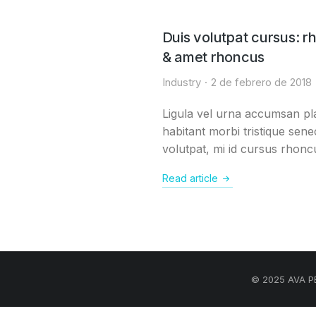
Duis volutpat cursus: 
& amet rhoncus
Industry
2 de febrero de 2018
Ligula vel urna accumsan pl
habitant morbi tristique sene
volutpat, mi id cursus rhon
Read article
© 2025 AVA PE